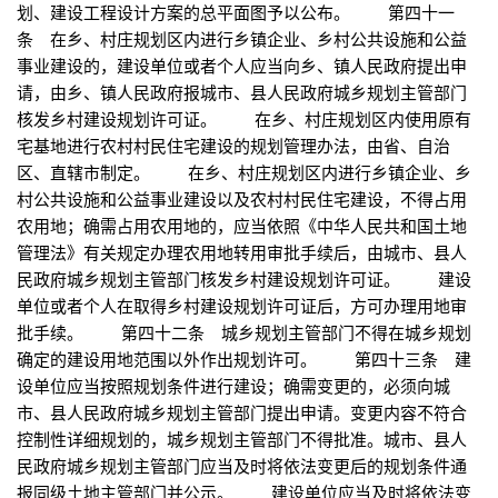
划、建设工程设计方案的总平面图予以公布。 第四十一
条 在乡、村庄规划区内进行乡镇企业、乡村公共设施和公益
事业建设的，建设单位或者个人应当向乡、镇人民政府提出申
请，由乡、镇人民政府报城市、县人民政府城乡规划主管部门
核发乡村建设规划许可证。 在乡、村庄规划区内使用原有
宅基地进行农村村民住宅建设的规划管理办法，由省、自治
区、直辖市制定。 在乡、村庄规划区内进行乡镇企业、乡
村公共设施和公益事业建设以及农村村民住宅建设，不得占用
农用地；确需占用农用地的，应当依照《中华人民共和国土地
管理法》有关规定办理农用地转用审批手续后，由城市、县人
民政府城乡规划主管部门核发乡村建设规划许可证。 建设
单位或者个人在取得乡村建设规划许可证后，方可办理用地审
批手续。 第四十二条 城乡规划主管部门不得在城乡规划
确定的建设用地范围以外作出规划许可。 第四十三条 建
设单位应当按照规划条件进行建设；确需变更的，必须向城
市、县人民政府城乡规划主管部门提出申请。变更内容不符合
控制性详细规划的，城乡规划主管部门不得批准。城市、县人
民政府城乡规划主管部门应当及时将依法变更后的规划条件通
报同级土地主管部门并公示。 建设单位应当及时将依法变