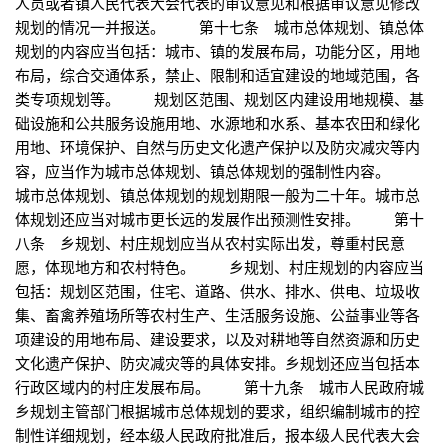
人员或者镇人民代表大会代表的审议意见和根据审议意见修改
规划的情况一并报送。 第十七条 城市总体规划、镇总体
规划的内容应当包括：城市、镇的发展布局，功能分区，用地
布局，综合交通体系，禁止、限制和适宜建设的地域范围，各
类专项规划等。 规划区范围、规划区内建设用地规模、基
础设施和公共服务设施用地、水源地和水系、基本农田和绿化
用地、环境保护、自然与历史文化遗产保护以及防灾减灾等内
容，应当作为城市总体规划、镇总体规划的强制性内容。
城市总体规划、镇总体规划的规划期限一般为二十年。城市总
体规划还应当对城市更长远的发展作出预测性安排。 第十
八条 乡规划、村庄规划应当从农村实际出发，尊重村民意
愿，体现地方和农村特色。 乡规划、村庄规划的内容应当
包括：规划区范围，住宅、道路、供水、排水、供电、垃圾收
集、畜禽养殖场所等农村生产、生活服务设施、公益事业等各
项建设的用地布局、建设要求，以及对耕地等自然资源和历史
文化遗产保护、防灾减灾等的具体安排。乡规划还应当包括本
行政区域内的村庄发展布局。 第十九条 城市人民政府城
乡规划主管部门根据城市总体规划的要求，组织编制城市的控
制性详细规划，经本级人民政府批准后，报本级人民代表大会