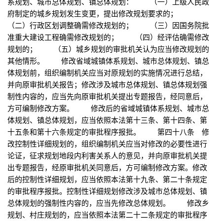
系规划、城市总体规划、镇总体规划： （一）上级人民政
府制定的城乡规划发生变更，提出修改规划要求的；
（二）行政区划调整确需修改规划的； （三）因国务院批
准重大建设工程确需修改规划的； （四）经评估确需修改
规划的； （五）城乡规划的审批机关认为应当修改规划的
其他情形。 修改省域城镇体系规划、城市总体规划、镇总
体规划前，组织编制机关应当对原规划的实施情况进行总结，
并向原审批机关报告；修改涉及城市总体规划、镇总体规划强
制性内容的，应当先向原审批机关提出专题报告，经同意后，
方可编制修改方案。 修改后的省域城镇体系规划、城市总
体规划、镇总体规划，应当依照本法第十三条、第十四条、第
十五条和第十六条规定的审批程序报批。 第四十八条 修
改控制性详细规划的，组织编制机关应当对修改的必要性进行
论证，征求规划地段内利害关系人的意见，并向原审批机关提
出专题报告，经原审批机关同意后，方可编制修改方案。修改
后的控制性详细规划，应当依照本法第十九条、第二十条规定
的审批程序报批。控制性详细规划修改涉及城市总体规划、镇
总体规划的强制性内容的，应当先修改总体规划。 修改乡
规划、村庄规划的，应当依照本法第二十二条规定的审批程序