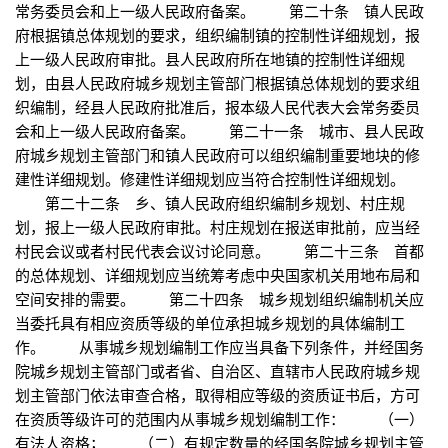
常务委员会和上一级人民政府备案。 第二十条 镇人民政
府根据镇总体规划的要求，组织编制镇的控制性详细规划，报
上一级人民政府审批。县人民政府所在地镇的控制性详细规
划，由县人民政府城乡规划主管部门根据镇总体规划的要求组
织编制，经县人民政府批准后，报本级人民代表大会常务委员
会和上一级人民政府备案。 第二十一条 城市、县人民政
府城乡规划主管部门和镇人民政府可以组织编制重要地块的修
建性详细规划。修建性详细规划应当符合控制性详细规划。
第二十二条 乡、镇人民政府组织编制乡规划、村庄规
划，报上一级人民政府审批。村庄规划在报送审批前，应当经
村民会议或者村民代表会议讨论同意。 第二十三条 首都
的总体规划、详细规划应当统筹考虑中央国家机关用地布局和
空间安排的需要。 第二十四条 城乡规划组织编制机关应
当委托具有相应资质等级的单位承担城乡规划的具体编制工
作。 从事城乡规划编制工作应当具备下列条件，并经国务
院城乡规划主管部门或者省、自治区、直辖市人民政府城乡规
划主管部门依法审查合格，取得相应等级的资质证书后，方可
在资质等级许可的范围内从事城乡规划编制工作： （一）
有法人资格； （二）有规定数量的经国务院城乡规划主管