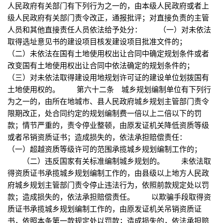
人民政府有关部门有下列行为之一的，由本级人民政府或者上
级人民政府有关部门责令改正，通报批评；对直接负责的主管
人员和其他直接责任人员依法给予处分： （一）对未依法
取得选址意见书的建设项目核发建设项目批准文件的；
（二）未依法在国有土地使用权出让合同中确定规划条件或者
改变国有土地使用权出让合同中依法确定的规划条件的；
（三）对未依法取得建设用地规划许可证的建设单位划拨国有
土地使用权的。 第六十二条 城乡规划编制单位有下列行
为之一的，由所在地城市、县人民政府城乡规划主管部门责令
限期改正，处合同约定的规划编制费一倍以上二倍以下的罚
款；情节严重的，责令停业整顿，由原发证机关降低资质等级
或者吊销资质证书；造成损失的，依法承担赔偿责任：
（一）超越资质等级许可的范围承揽城乡规划编制工作的；
（二）违反国家有关标准编制城乡规划的。 未依法取
得资质证书承揽城乡规划编制工作的，由县级以上地方人民政
府城乡规划主管部门责令停止违法行为，依照前款规定处以罚
款；造成损失的，依法承担赔偿责任。 以欺骗手段取得资
质证书承揽城乡规划编制工作的，由原发证机关吊销资质证
书，依照本条第一款规定处以罚款；造成损失的，依法承担赔