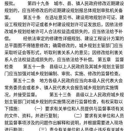
报批。 第四十九条 城市、县、镇人民政府修改近期建设
规划的，应当将修改后的近期建设规划报总体规划审批机关备
案。 第五十条 在选址意见书、建设用地规划许可证、建
设工程规划许可证或者乡村建设规划许可证发放后，因依法修
改城乡规划给被许可人合法权益造成损失的，应当依法给予补
偿。 经依法审定的修建性详细规划、建设工程设计方案的
总平面图不得随意修改；确需修改的，城乡规划主管部门应当
采取听证会等形式，听取利害关系人的意见；因修改给利害关
系人合法权益造成损失的，应当依法给予补偿。 第五章 监督
检查 第五十一条 县级以上人民政府及其城乡规划主管部
门应当加强对城乡规划编制、审批、实施、修改的监督检查。
第五十二条 地方各级人民政府应当向本级人民代表大会
常务委员会或者乡、镇人民代表大会报告城乡规划的实施情
况，并接受监督。 第五十三条 县级以上人民政府城乡规
划主管部门对城乡规划的实施情况进行监督检查，有权采取以
下措施： （一）要求有关单位和人员提供与监督事项有关
的文件、资料，并进行复制； （二）要求有关单位和人员
就监督事项涉及的问题作出解释和说明，并根据需要进入现场
进行勘测； （三）责令有关单位和人员停止违反有关城乡