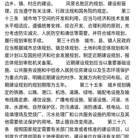
边乡、镇、村庄的建设。 风景名胜区的规划、建设和管
理，应当遵守有关法律、行政法规和国务院的规定。 第三
十三条 城市地下空间的开发和利用，应当与经济和技术发展
水平相适应，遵循统筹安排、综合开发、合理利用的原则，充
分考虑防灾减灾、人民防空和通信等需要，并符合城市规划，
履行规划审批手续。 第三十四条 城市、县、镇人民政府
应当根据城市总体规划、镇总体规划、土地利用总体规划和年
度计划以及国民经济和社会发展规划，制定近期建设规划，报
总体规划审批机关备案。 近期建设规划应当以重要基础设
施、公共服务设施和中低收入居民住房建设以及生态环境保护
为重点内容，明确近期建设的时序、发展方向和空间布局。近
期建设规划的规划期限为五年。 第三十五条 城乡规划确
定的铁路、公路、港口、机场、道路、绿地、输配电设施及输
电线路走廊、通信设施、广播电视设施、管道设施、河道、水
库、水源地、自然保护区、防汛通道、消防通道、核电站、垃
圾填埋场及焚烧厂、污水处理厂和公共服务设施的用地以及其
他需要依法保护的用地，禁止擅自改变用途。 第三十六
条 按照国家规定需要有关部门批准或者核准的建设项目，以
划拨方式提供国有土地使用权的，建设单位在报送有关部门批