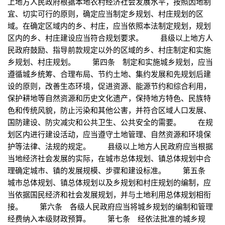
上地方人民政府根据本地农村经济社会发展水平，按照因地制
宜、切实可行的原则，确定应当制定乡规划、村庄规划的区
域。在确定区域内的乡、村庄，应当依照本法制定规划，规划
区内的乡、村庄建设应当符合规划要求。 县级以上地方人
民政府鼓励、指导前款规定以外的区域的乡、村庄制定和实施
乡规划、村庄规划。 第四条 制定和实施城乡规划，应当
遵循城乡统筹、合理布局、节约土地、集约发展和先规划后建
设的原则，改善生态环境，促进资源、能源节约和综合利用，
保护耕地等自然资源和历史文化遗产，保持地方特色、民族特
色和传统风貌，防止污染和其他公害，并符合区域人口发展、
国防建设、防灾减灾和公共卫生、公共安全的需要。 在规
划区内进行建设活动，应当遵守土地管理、自然资源和环境保
护等法律、法规的规定。 县级以上地方人民政府应当根据
当地经济社会发展的实际，在城市总体规划、镇总体规划中合
理确定城市、镇的发展规模、步骤和建设标准。 第五条
城市总体规划、镇总体规划以及乡规划和村庄规划的编制，应
当依据国民经济和社会发展规划，并与土地利用总体规划相衔
接。 第六条 各级人民政府应当将城乡规划的编制和管理
经费纳入本级财政预算。 第七条 经依法批准的城乡规