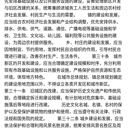
先安排基础设施以及公共服务设施的建设，妥善处理新区开发
与旧区改建的关系，统筹兼顾进城务工人员生活和周边农村经
济社会发展、村民生产与生活的需要。 镇的建设和发展，
应当结合农村经济社会发展和产业结构调整，优先安排供水、
排水、供电、供气、道路、通信、广播电视等基础设施和学
校、卫生院、文化站、幼儿园、福利院等公共服务设施的建
设，为周边农村提供服务。 乡、村庄的建设和发展，应当
因地制宜、节约用地，发挥村民自治组织的作用，引导村民合
理进行建设，改善农村生产、生活条件。 第三十条 城市
新区的开发和建设，应当合理确定建设规模和时序，充分利用
现有市政基础设施和公共服务设施，严格保护自然资源和生态
环境，体现地方特色。 在城市总体规划、镇总体规划确定
的建设用地范围以外，不得设立各类开发区和城市新区。
第三十一条 旧城区的改建，应当保护历史文化遗产和传统风
貌，合理确定拆迁和建设规模，有计划地对危房集中、基础设
施落后等地段进行改建。 历史文化名城、名镇、名村的保
护以及受保护建筑物的维护和使用，应当遵守有关法律、行政
法规和国务院的规定。 第三十二条 城乡建设和发展，应当
依法保护和合理利用风景名胜资源，统筹安排风景名胜区及周