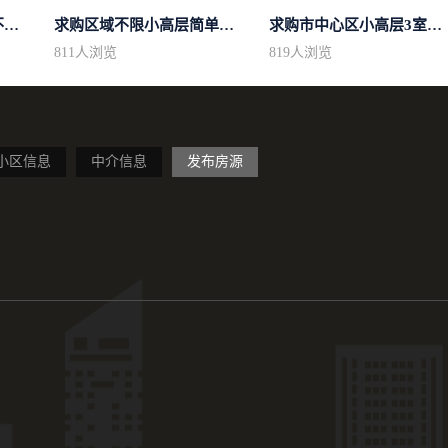
求购区域不限不限房型不限两室一厅简...
求购区域不限小高层简单装修
求购市中心区小高层3室精致装修
811
人浏览
819
人浏览
小区信息
中介信息
发布房源