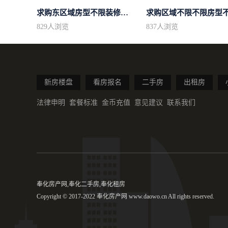
求购东区域房型不限装修不限
829
人浏览
837
人浏览
新房楼盘
看房报名
二手房
出租房
法律申明
套餐标准
金币充值
意见建议
联系我们
奉化房产网,奉化二手房,奉化租房
Copyright © 2017-2022 奉化房产网 www.daowo.cn All rights reserved.