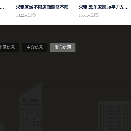
租1一2楼精装100平方里面基本设备不...
求租区域不限店面装修不限
求租:欢乐家园50平方左右的单身公寓廉...
1322
人浏览
1551
人浏览
小区信息
中介信息
发布房源